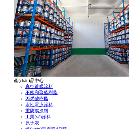
產(chǎn)品中心
真空鍍膜涂料
不飽和聚酯樹脂
丙烯酸樹脂
水性電泳涂料
重防腐涂料
工業(yè)涂料
原子灰
環(huán)氧樹脂AB膠