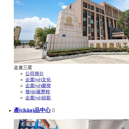
走進三星
公司簡介
企業(yè)文化
企業(yè)榮譽
發(fā)展歷程
企業(yè)掠影
產(chǎn)品中心
