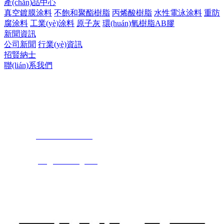
產(chǎn)品中心
真空鍍膜涂料
不飽和聚酯樹脂
丙烯酸樹脂
水性電泳涂料
重防
腐涂料
工業(yè)涂料
原子灰
環(huán)氧樹脂AB膠
新聞資訊
公司新聞
行業(yè)資訊
招賢納士
聯(lián)系我們
聯(lián)系我們
泉州市三星精細化工有限公司
電 話：
0595-87203666
傳 真：0595-22652092
郵 箱：
sx@san-xing.net
服務熱線： 0595-22656666
地 址：福建省泉州市惠安縣泉惠石化園區(qū)