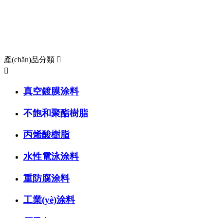
Categroies
產(chǎn)品分類
產(chǎn)品分類


真空鍍膜涂料
不飽和聚酯樹脂
丙烯酸樹脂
水性電泳涂料
重防腐涂料
工業(yè)涂料