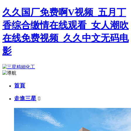
久久国厂免费啊V视频_五月丁
香综合缴情在线观看_女人潮吹
在线免费视频_久久中文无码电
影
首頁
走進三星
